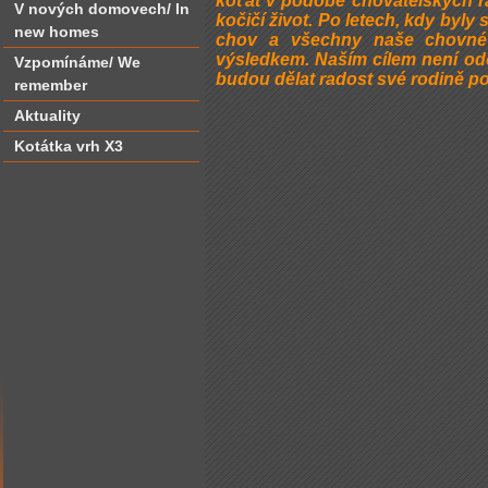
koťat v podobě chovatelských ra
V nových domovech/ In
kočičí život. Po letech, kdy byl
new homes
chov a všechny naše chovné
výsledkem.
Naším cílem není odc
Vzpomínáme/ We
budou dělat radost své rodině po 
remember
Aktuality
Kotátka vrh X3