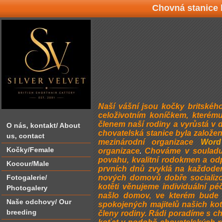
Chovná stanice b
Naší vášní jsou kočky britské
celoživotním koníčkem, kterém
členem naší rodiny a vyrůstá v 
O nás‚ kontakt/ About
chovatelská stanice byla založen
us‚ contact
mezinárodní organizace
Word
Kočky/Female
organizace
Chováme v souladu s
.
povahu, kvalitní rodokmen a od
Kocour/Male
prvních dnů zvyklá na každoden
Fotogalerie/
nových domovů dobře socializo
kotěti věnujeme individuální p
Photogalery
našlo domov, ve kterém bude 
Naše odchovy/ Our
spokojených majitelů našich koť
breeding
členy rodiny. Rádi poradíme s ch