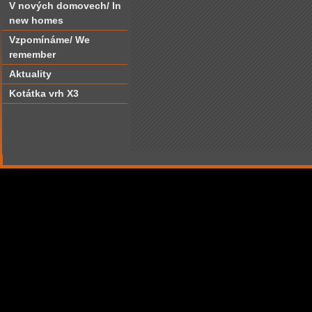
V nových domovech/ In
new homes
Vzpomínáme/ We
remember
Aktuality
Kotátka vrh X3