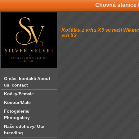
Chovná stanice b
Koťátka z vrhu X3 se naší Wikin
vrh X3.
O nás‚ kontakt/ About
us‚ contact
Kočky/Female
Kocour/Male
Fotogalerie/
Photogalery
Naše odchovy/ Our
breeding