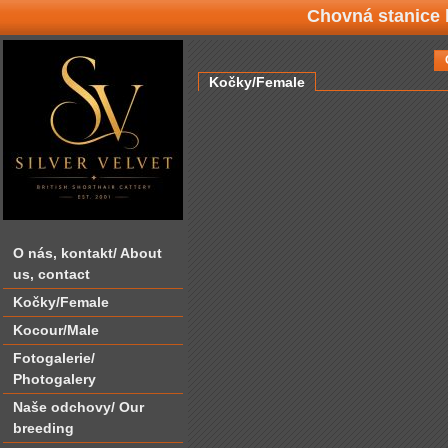
Chovná stanice b
Kočky/Female
O nás‚ kontakt/ About
us‚ contact
Kočky/Female
Kocour/Male
Fotogalerie/
Photogalery
Naše odchovy/ Our
breeding