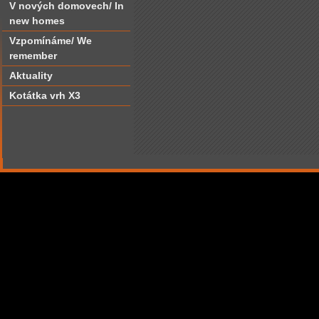
V nových domovech/ In
new homes
Vzpomínáme/ We
remember
Aktuality
Kotátka vrh X3