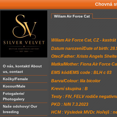
Chovná st
Wiliam Air Force Cat
Wiliam Air Force Cat, CZ - kastrát
Datum narození/Date of birth: 28.
Otec/Father: Xristo Angels Shelt
Matka/Mother: Fiona Air Force Ca
O nás‚ kontakt/ About
us‚ contact
EMS kód/EMS code : BLH c 03
Kočky/Female
Barva/Colour: lila bicolor
Kocour/Male
Krevní skupina : B
Fotogalerie/
Testy : FIV, FELV rodiče negativn
Photogalery
PKD : N/N 7.3.2023
Naše odchovy/ Our
breeding
HCM : Výsledek MVDr. Hořejš : ne