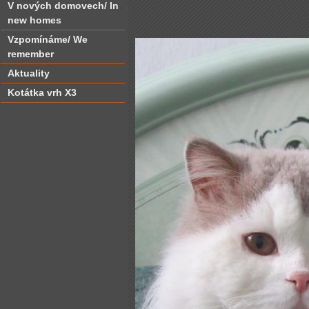
V nových domovech/ In
new homes
Vzpomínáme/ We
remember
Aktuality
Kotátka vrh X3